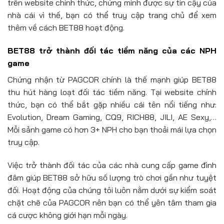
trên website chính thức, chứng minh được sự tin cậy của
nhà cái vì thế, bạn có thể truy cập trang chủ để xem
thêm về cách BET88 hoạt động.
BET88 trở thành đối tác tiềm năng của các NPH
game
Chứng nhận từ PAGCOR chính là thế mạnh giúp BET88
thu hút hàng loạt đối tác tiềm năng. Tại website chính
thức, bạn có thể bắt gặp nhiều cái tên nổi tiếng như:
Evolution, Dream Gaming, CQ9, RICH88, JILI, AE Sexy,…
Mỗi sảnh game có hơn 3+ NPH cho bạn thoải mái lựa chọn
truy cập.
Việc trở thành đối tác của các nhà cung cấp game đình
đâm giúp BET88 sở hữu số lượng trò chơi gần như tuyệt
đối. Hoạt động của chúng tôi luôn nằm dưới sự kiểm soát
chặt chẽ của PAGCOR nên bạn có thể yên tâm tham gia
cá cược không giới hạn mỗi ngày.