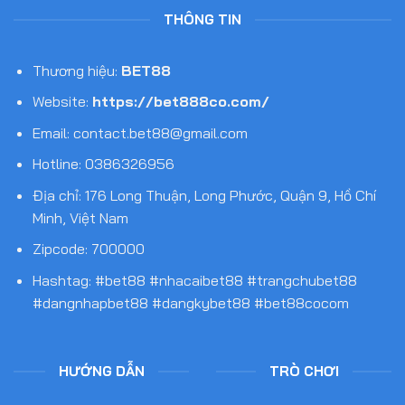
THÔNG TIN
Thương hiệu:
BET88
Website:
https://bet888co.com/
Email:
contact.bet88@gmail.com
Hotline: 0386326956
Địa chỉ: 176 Long Thuận, Long Phước, Quận 9, Hồ Chí
Minh, Việt Nam
Zipcode:
700000
Hashtag: #bet88 #nhacaibet88 #trangchubet88
#dangnhapbet88 #dangkybet88 #bet88cocom
HƯỚNG DẪN
TRÒ CHƠI