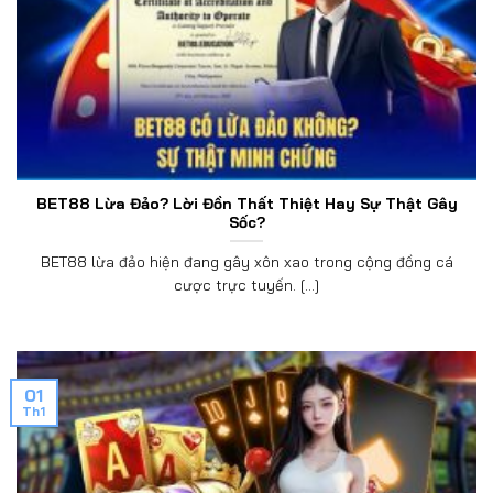
BET88 Lừa Đảo? Lời Đồn Thất Thiệt Hay Sự Thật Gây
Sốc?
BET88 lừa đảo hiện đang gây xôn xao trong cộng đồng cá
cược trực tuyến. [...]
01
Th1