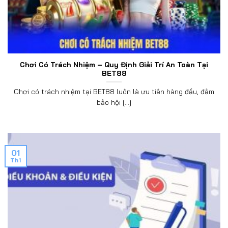
Chơi Có Trách Nhiệm – Quy Định Giải Trí An Toàn Tại
BET88
Chơi có trách nhiệm tại BET88 luôn là ưu tiên hàng đầu, đảm
bảo hội [...]
01
Th1